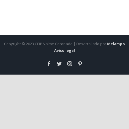
Copyright © 2023 CEIP Valme Coronada | Desarrollado por
Melampo
Aviso legal
Facebook
Twitter
Instagram
Pinterest